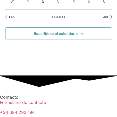
0 eventos
0 eventos
0 eventos
0 eventos
0 eventos
0 eventos
0 event
31
1
2
3
4
5
6
Feb
Este mes
Abr
Suscribirse al calendario
Contacto
Formulario de contacto
+34 684 292 196