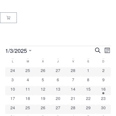
Nave
Na
1/3/2025
Buscar
Mes
Selecciona
de
de
la
Calendario
L
M
X
J
V
S
D
fecha.
vi
búsq
0 eventos
0 eventos
0 eventos
0 eventos
0 eventos
0 eventos
0 event
24
25
26
27
28
1
2
de
de
y
0 eventos
0 eventos
0 eventos
0 eventos
0 eventos
0 eventos
0 event
3
4
5
6
7
8
9
Eventos
Ev
vista
0 eventos
0 eventos
0 eventos
0 eventos
0 eventos
0 eventos
1 event
10
11
12
13
14
15
16
0 eventos
0 eventos
0 eventos
0 eventos
0 eventos
0 eventos
0 event
17
18
19
20
21
22
de
23
0 eventos
0 eventos
0 eventos
0 eventos
0 eventos
0 eventos
0 event
24
25
26
27
28
29
30
Even