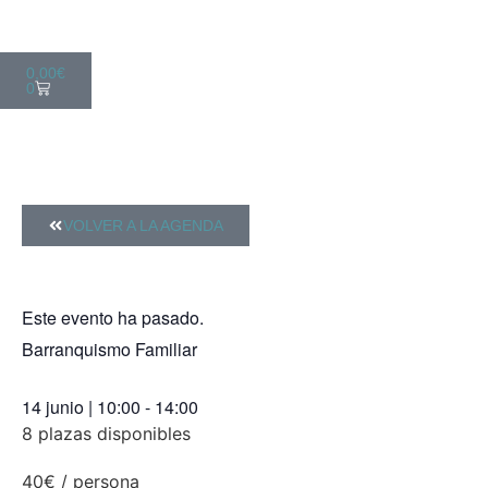
0,00
€
0
VOLVER A LA AGENDA
Este evento ha pasado.
Barranquismo Familiar
14 junio
|
10:00
-
14:00
8 plazas disponibles
40€ / persona