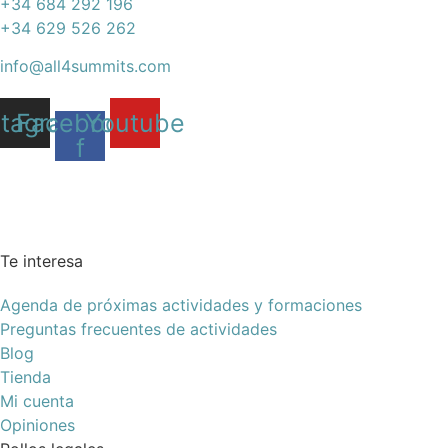
+34 684 292 196
+34 629 526 262
info@all4summits.com
stagram
Facebook-
Youtube
f
Te interesa
Agenda de próximas actividades y formaciones
Preguntas frecuentes de actividades
Blog
Tienda
Mi cuenta
Opiniones