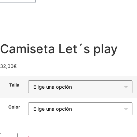
Camiseta Let´s play
32,00
€
Talla
Color
Camiseta