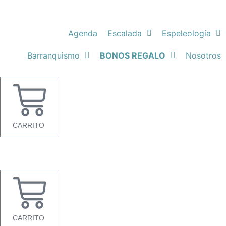
Ir
al
contenido
Agenda
Escalada
Espeleología
Barranquismo
BONOS REGALO
Nosotros
CARRITO
CARRITO